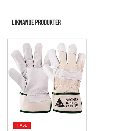
blommig design och är belagda med
transparent nitril
och har en elastisk
ribb vid handleden för att passa perfekt
Liknande produkter
på handen.
Handskarna är mycket
flexibla
och
formar sig efter handen, vilket gör dem
bekväma att bära under längre tid.
Nitrilbeläggningen gör dem idealiska
för att hantera trädgårdsverktyg och
arbeta med växter och jord.
CE CAT. I
EN420:2003 +A1 2009
HASE