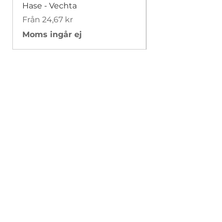
Hase - Vechta
Hase - Padua F
Reapris
Reapris
Från
24,67 kr
Från
Moms ingår ej
Moms ingår ej
Leverans & returer
Butikspolicy
Betalningsmetoder
Cookiepolicy
Kontakt
info@handskportalen.se
Facebook
Instagram
Skriv upp dig på mejllistan och missa