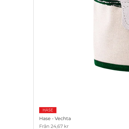
HASE
Hase - Vechta
Reapris
Från
24,67 kr