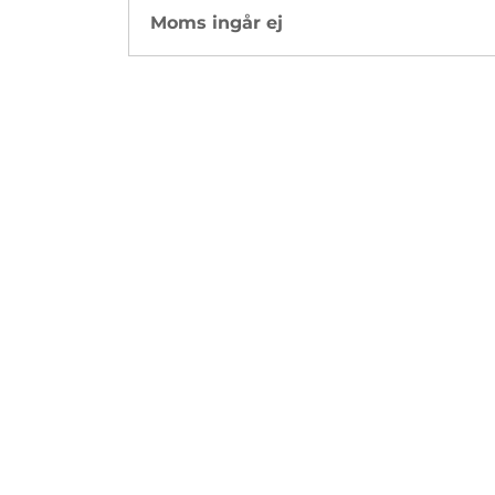
Moms ingår ej
Leverans & returer
Butikspolicy
Betalningsmetoder
Cookiepolicy
Skriv upp dig på mejllistan
E-post