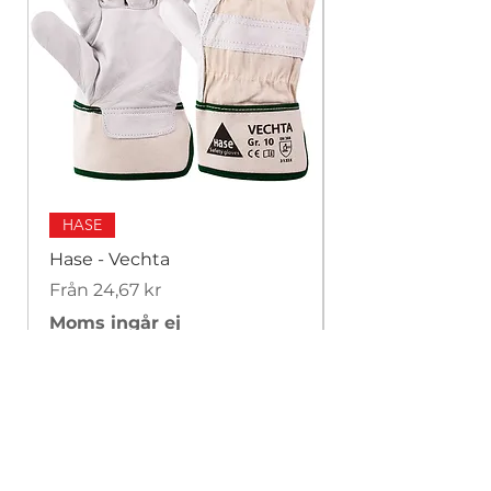
HASE
Hase - Vechta
Hase - Padua F
Reapris
Reapris
Från
24,67 kr
Från
Moms ingår ej
Moms ingår ej
Leverans & returer
Butikspolicy