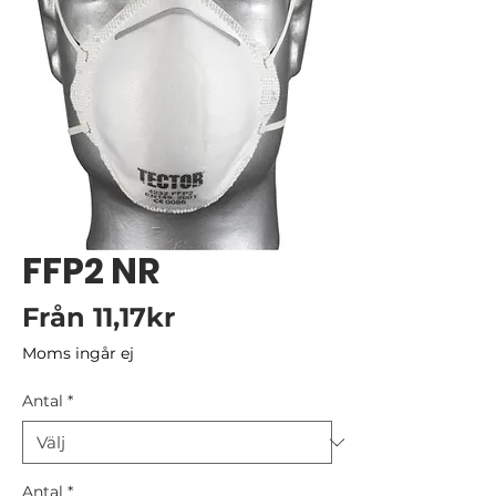
FFP2 NR
Reapris
Från
11,17kr
Moms ingår ej
Antal
*
Antal
*