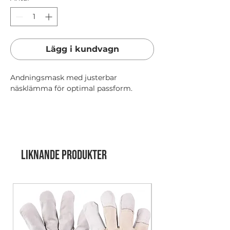
Lägg i kundvagn
Andningsmask med justerbar
näsklämma för optimal passform.
Leveranstid 10-15 arbetsdagar.
EN 149:2001 + A1:2009
400 st/frp
Liknande produkter