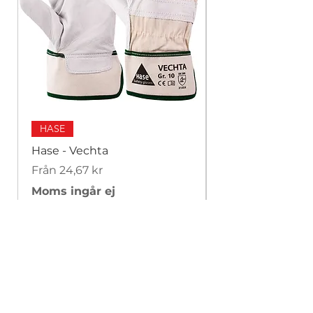
HASE
Hase - Vechta
Hase - Padua F
Reapris
Reapris
Från
24,67 kr
Från
Moms ingår ej
Moms ingår ej
Leverans & returer
Butikspolicy
Betalningsmetoder
Cookiepolicy