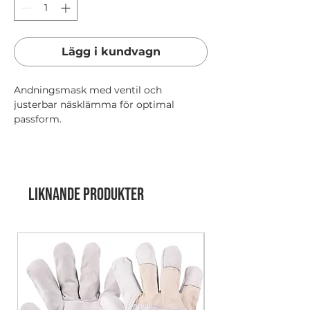
Lägg i kundvagn
Andningsmask med ventil och
justerbar näsklämma för optimal
passform.
Leveranstid 10-15 arbetsdagar.
EN 149:2001 + A1:2009
Liknande produkter
240 st/frp